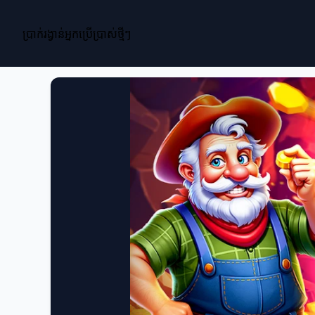
ប្រាក់រង្វាន់អ្នកប្រើប្រាស់ថ្មីៗ