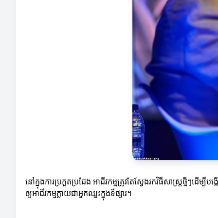
នៅក្នុងការប្រកួតប្រជែង អាជីវកម្មត្រូវតែស្វែងរកវិធីសាស្ត្រថ្មីៗដ
ឲ្យអាជីវកម្មក្លាយជាអ្នកឈ្នះក្នុងទីផ្សារ។