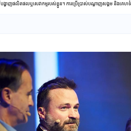
ព ដើម្បីបង្ហាញផលិតផលឬសេវាកម្មរបស់ខ្លួន។ ការប្រើប្រាស់បណ្តាញសង្គម និងគ