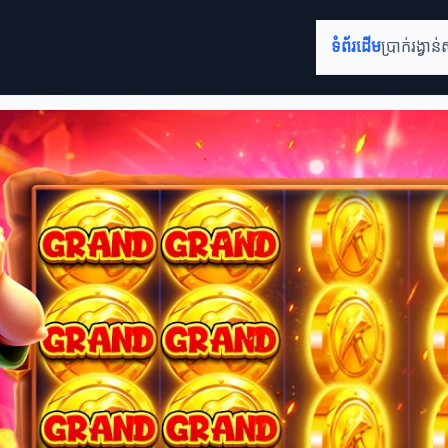
ទំព័រដើម
ប្រាក់រង្វាន