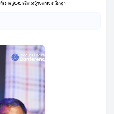
េហទំព័រ អាចជួយយកឱកាសថ្មីៗមកដល់អាជីវកម្ម។