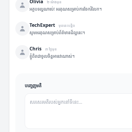
Olivia
២ ម៉ោងមុន
អត្ថបទល្អណាស់! អរគុណសម្រាប់ការចែករំលែក។
TechExpert
មុននេះបន្តិច
សូមអរគុណសម្រាប់ព័ត៌មានដ៏ល្អនេះ។
Chris
៣ ថ្ងៃមុន
ខ្ញុំពិតជាចូលចិត្តអានវាណាស់។
បញ្ចេញមតិ