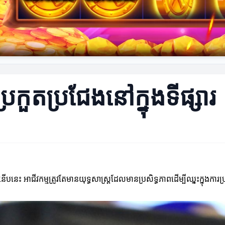
្រកួតប្រជែងនៅក្នុងទីផ្សារ
បនេះ អាជីវកម្មត្រូវតែមានយុទ្ធសាស្ត្រដែលមានប្រសិទ្ធភាពដើម្បីឈ្នះក្នុងការប