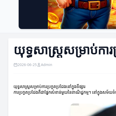
យុទ្ធសាស្ត្រសម្រាប់ការប
2026-06-25
Admin
យុទ្ធសាស្ត្រសម្រាប់ការប្រកួតប្រជែងនៅក្នុងទីផ្សារ
ការប្រកួតប្រជែងគឺជាផ្នែកសំខាន់មួយនៃពាណិជ្ជកម្ម។ នៅក្នុងសម័យទំនើ