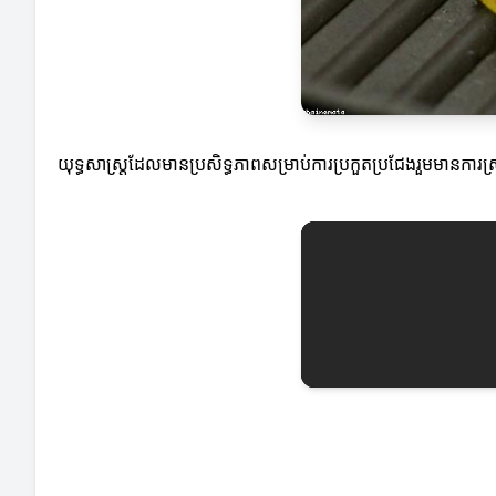
យុទ្ធសាស្ត្រដែលមានប្រសិទ្ធភាពសម្រាប់ការប្រកួតប្រជែងរួមមានការស្