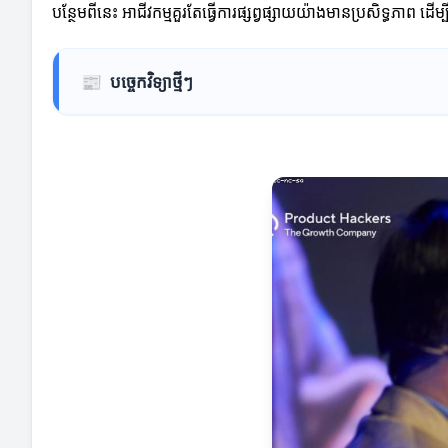
បន្ថែមពីនេះ អាជីវកម្មគួរតែធ្វើការផ្សព្វផ្សាយយ៉ាងមានប្រសិទ្ធភា
📰
បច្ចេកវិទ្យាថ្មីៗ