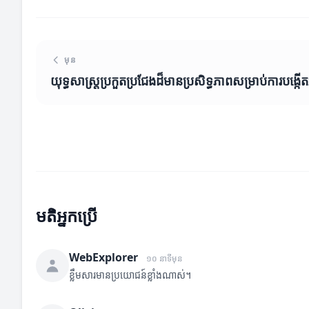
មុន
យុទ្ធសាស្ត្រប្រកួតប្រជែងដ៏មានប្រសិទ្ធភាពសម្រាប់ការបង្កើតអា
មតិអ្នកប្រើ
WebExplorer
១០ នាទីមុន
ខ្លឹមសារមានប្រយោជន៍ខ្លាំងណាស់។