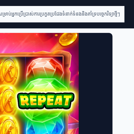
់សម្រាប់អ្នកប្រើប្រាស់
ការប្រកួតប្រជែង
ទំនាក់ទំនងនិងគាំទ្រ
បច្ចេកវិទ្យាថ្មីៗ