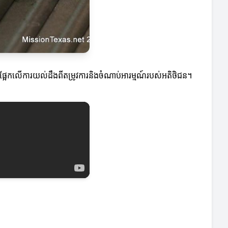
រដែលផ្អែកលើការយល់ដឹងពីតម្រូវការនិងចំណាប់អារម្មណ៍របស់អតិថិជន។