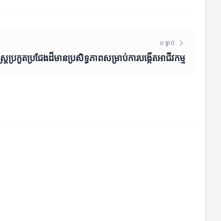
បន្ទាប់
្ត្រប្រកួតប្រជែងដ៏មានប្រសិទ្ធភាពសម្រាប់ការបង្កើតអាជីវកម្ម