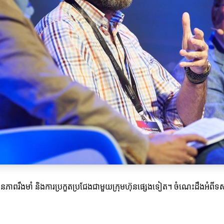
ើម្បីបង្កើនភាពរឹងមាំ និងការប្រកួតប្រជែងជាមួយក្រុមហ៊ុនផ្សេងទៀត។ ចំណេះដឹងអ