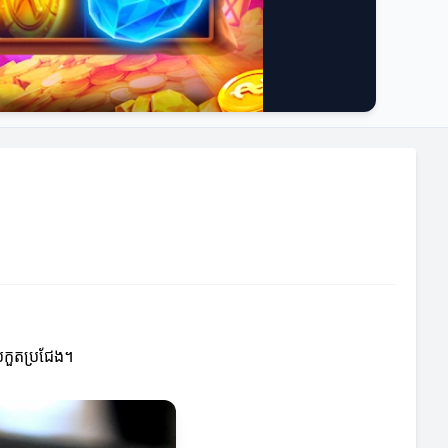
្រកួតប្រជែង។