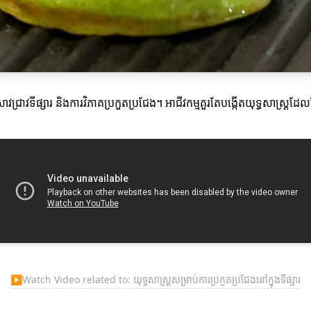
រាវជ្រាវទីផ្សារ និងការវិភាគប្រកួតប្រជែង។ អាជីវកម្មគួរតែបង្កើតយុទ្ធសាស្ត្
▶
Watch Video related to: យុទ្ធសាស្ត្រសម្រាប់ការប្រកួតប្រជែងនៅក្នុងទីផ្សារ