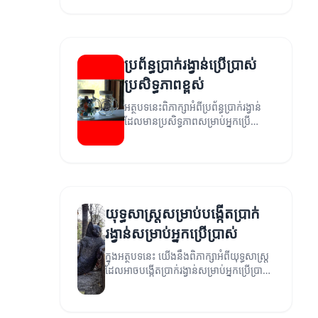
ប្រព័ន្ធប្រាក់រង្វាន់ប្រើប្រាស់
ប្រសិទ្ធភាពខ្ពស់
អត្ថបទនេះពិភាក្សាអំពីប្រព័ន្ធប្រាក់រង្វាន់
ដែលមានប្រសិទ្ធភាពសម្រាប់អ្នកប្រើ
ប្រាស់។
យុទ្ធសាស្ត្រសម្រាប់បង្កើតប្រាក់
រង្វាន់សម្រាប់អ្នកប្រើប្រាស់
ក្នុងអត្ថបទនេះ យើងនឹងពិភាក្សាអំពីយុទ្ធសាស្ត្រ
ដែលអាចបង្កើតប្រាក់រង្វាន់សម្រាប់អ្នកប្រើប្រាស់
ដើម្បីបង្កើនភាពទាក់ទាញ និងភាពជៀសវាងនៃ
មុខងារផ្សេងៗ។