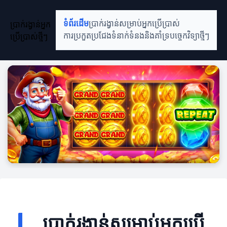
ប្រាក់រង្វាន់អ្នក
ទំព័រដើម
ប្រាក់រង្វាន់សម្រាប់អ្នកប្រើប្រាស់
ប្រើប្រាស់ថ្មីៗ
ការប្រកួតប្រជែង
ទំនាក់ទំនងនិងគាំទ្រ
បច្ចេកវិទ្យាថ្មីៗ
ប្រាក់រង្វាន់សម្រាប់អ្នកប្រើ