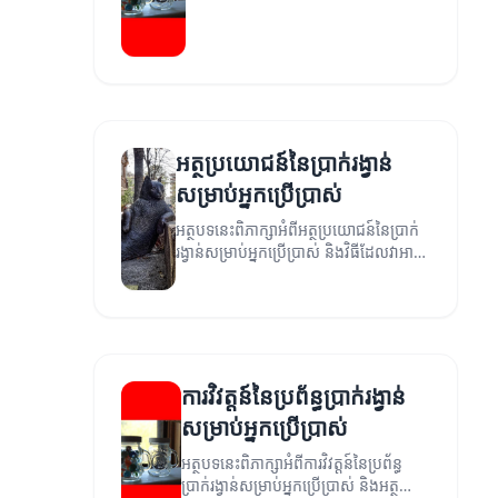
ប្តូរនៅក្នុងទីផ្សារ។
អត្ថប្រយោជន៍នៃប្រាក់រង្វាន់
សម្រាប់អ្នកប្រើប្រាស់
អត្ថបទនេះពិភាក្សាអំពីអត្ថប្រយោជន៍នៃប្រាក់
រង្វាន់សម្រាប់អ្នកប្រើប្រាស់ និងវិធីដែលវាអាច
ជួយអភិវឌ្ឍន៍ប្រព័ន្ធផ្សព្វផ្សាយ។
ការវិវត្តន៍នៃប្រព័ន្ធប្រាក់រង្វាន់
សម្រាប់អ្នកប្រើប្រាស់
អត្ថបទនេះពិភាក្សាអំពីការវិវត្តន៍នៃប្រព័ន្ធ
ប្រាក់រង្វាន់សម្រាប់អ្នកប្រើប្រាស់ និងអត្ថ