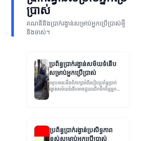
ប្រាស់
គណនីនិងប្រាក់រង្វាន់សម្រាប់អ្នកប្រើប្រាស់ថ្មី
និងចាស់។
ប្រព័ន្ធប្រាក់រង្វាន់សម័យទំនើប
សម្រាប់អ្នកប្រើប្រាស់
អត្ថបទនេះនឹងពិភាក្សាអំពីរបៀបប្រព័ន្ធប្រាក់
រង្វាន់សម័យទំនើបអាចជួយលើកទឹកចិត្តអ្នក
ប្រើប្រាស់និងកែលម្អបទពិសោធន៍សរុប។
ប្រព័ន្ធប្រាក់រង្វាន់ប្រសិទ្ធភាព
ខ្ពស់សម្រាប់អ្នកប្រើប្រាស់