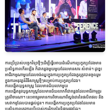
ការប្រើប្រាស់បច្ចេកវិទ្យាថ្មីៗដើម្បីធ្វើអោយដំណើរការប្រកួតប្រជែងមាន
ប្រសិទ្ធភាពកើនឡើង ក៏ជាគន្លងមួយមួយដែលមានសារៈសំខាន់។ ដូច្នេះ
អាជីវកម្មណាមួយដែលចង់ឈ្នះក្នុងការប្រកួតប្រជែងគួរត្រូវបានចូលរួម
ក្នុងការអនុវត្តន៍វិធីសាស្ត្រថ្មីៗសម្រាប់ការប្រកួតប្រជែង។
ការបង្កើតយុទ្ធសាស្ត្រ ដែលមានជ័យលាភមួយ
ការបង្កើតនូវយុទ្ធសាស្ត្រដែលមានជ័យលាភគឺជាគន្លងដែលអាជីវកម្មគួរ
ត្រូវពិចារណា។ នេះអាចរួមមានការពិចារណាពីស្តង់ដារនៃផលិតផល និង
សេវាកម្មដែលបានផ្តល់ជូន។ ការបង្កើតការប្រកួតប្រជែងដែលមាន
ប្រសិទ្ធភាពត្រូវការប្រើប្រាស់ការវិភាគនៃទីផ្សារផងដែរ។