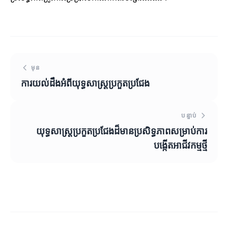
មុន
ការយល់ដឹងអំពីយុទ្ធសាស្ត្រប្រកួតប្រជែង
បន្ទាប់
យុទ្ធសាស្ត្រប្រកួតប្រជែងដ៏មានប្រសិទ្ធភាពសម្រាប់ការ
បង្កើតអាជីវកម្មថ្មី