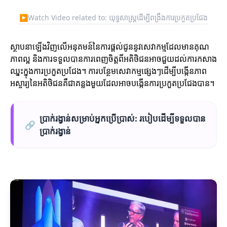
▶
Watch Video related to: យុទ្ធសាស្ត្រដើម្បីពង្រឹងការប្រកួតប្រជែង
ស្ថាបនាឡើងវិញលើអនុគមន៍នៃការផ្តល់ជូននូវសេវាកម្មដែលមានគុណ
ភាពល្អ និងការទទួលបានការពេញចិត្តពីអតិថិជនអាចជួយដល់ការកសាង
ឈ្នះក្នុងការប្រកួតប្រជែង។ ការបន្ថែមសេវាកម្មផ្សេងៗដើម្បីបង្កើនភាព
អស្ចារ្យនៃអតិថិជនគឺជាគន្លងមួយដែលអាចបង្កើនការប្រកួតប្រជែងបាន។
ប្រាក់រង្វាន់សម្រាប់អ្នកប្រើប្រាស់: របៀបដើម្បីទទួលបាន
🔗
ប្រាក់រង្វាន់