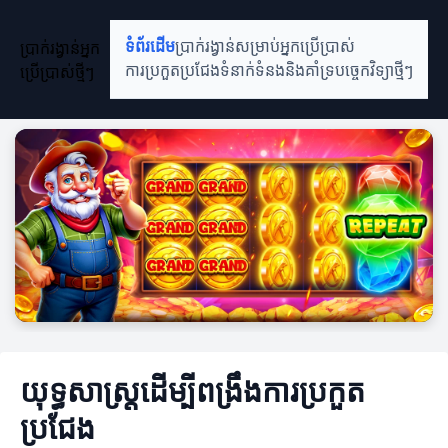
ប្រាក់រង្វាន់អ្នក
ទំព័រដើម
ប្រាក់រង្វាន់សម្រាប់អ្នកប្រើប្រាស់
ប្រើប្រាស់ថ្មីៗ
ការប្រកួតប្រជែង
ទំនាក់ទំនងនិងគាំទ្រ
បច្ចេកវិទ្យាថ្មីៗ
យុទ្ធសាស្ត្រដើម្បីពង្រឹងការប្រកួត
ប្រជែង