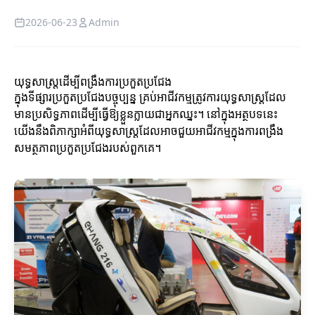
2026-06-23
Admin
យុទ្ធសាស្ត្រដើម្បីពង្រឹងការប្រកួតប្រជែង
ក្នុងទីផ្សារប្រកួតប្រជែងបច្ចុប្បន្ន គ្រប់អាជីវកម្មត្រូវការយុទ្ធសាស្ត្រដែល
មានប្រសិទ្ធភាពដើម្បីធ្វើឱ្យខ្លួនក្លាយជាអ្នកឈ្នះ។ នៅក្នុងអត្ថបទ​នេះ
យើងនឹងពិភាក្សាអំពីយុទ្ធសាស្ត្រដែលអាចជួយអាជីវកម្មក្នុងការពង្រឹង
សមត្ថភាពប្រកួតប្រជែងរបស់ពួកគេ។