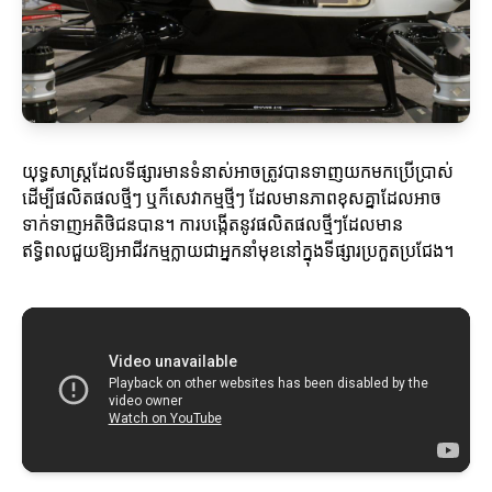
យុទ្ធសាស្ត្រដែលទីផ្សារមានទំនាស់អាចត្រូវបានទាញយកមកប្រើប្រាស់
ដើម្បីផលិតផលថ្មីៗ ឬក៏សេវាកម្មថ្មីៗ ដែលមានភាពខុសគ្នាដែលអាច
ទាក់ទាញអតិថិជនបាន។ ការបង្កើតនូវផលិតផលថ្មីៗដែលមាន
ឥទ្ធិពលជួយឱ្យអាជីវកម្មក្លាយជាអ្នកនាំមុខនៅក្នុងទីផ្សារប្រកួតប្រជែង។