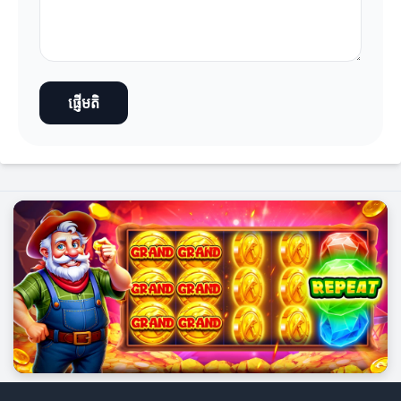
ផ្ញើមតិ