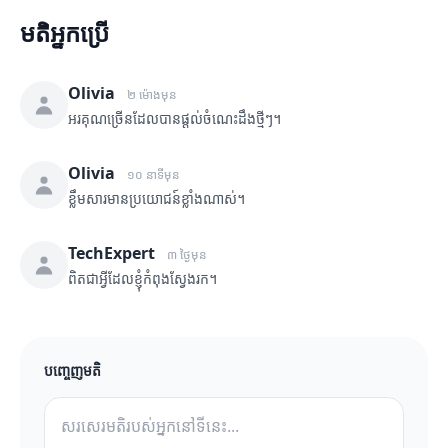
មតិអ្នកប្រើ
Olivia
២ ម៉ោងមុន
អរគុណច្រើនដែលបានផ្តល់ចំណេះដឹងថ្មីៗ។
Olivia
១០ នាទីមុន
ខ្លឹមសារមានប្រយោជន៍ខ្លាំងណាស់។
TechExpert
៣ ថ្ងៃមុន
ពិតជាអ្វីដែលខ្ញុំកំពុងស្វែងរក។
បញ្ចេញមតិ