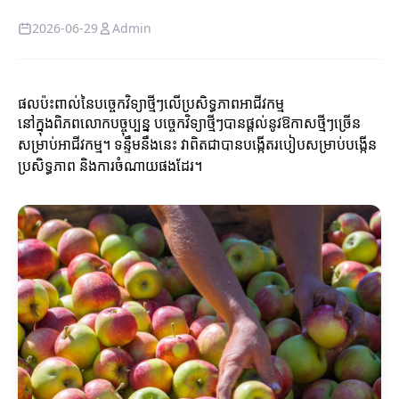
2026-06-29
Admin
ផលប៉ះពាល់នៃបច្ចេកវិទ្យាថ្មីៗលើប្រសិទ្ធភាពអាជីវកម្ម
នៅក្នុងពិភពលោកបច្ចុប្បន្ន បច្ចេកវិទ្យាថ្មីៗបានផ្តល់នូវឱកាសថ្មីៗច្រើន
សម្រាប់អាជីវកម្ម។ ទន្ទឹមនឹងនេះ វាពិតជាបានបង្កើតរបៀបសម្រាប់បង្កើន
ប្រសិទ្ធភាព និងការចំណាយផងដែរ។