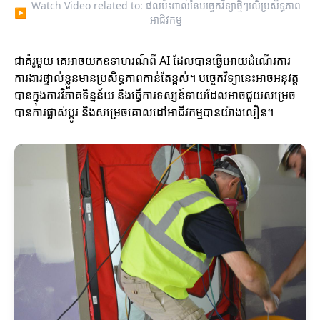
Watch Video related to: ផលប៉ះពាល់នៃបច្ចេកវិទ្យាថ្មីៗលើប្រសិទ្ធភាព
▶
អាជីវកម្ម
ជាគំរូមួយ គេអាចយកឧទាហរណ៍ពី AI ដែលបានធ្វើអោយដំណើរការ
ការងារផ្ទាល់ខ្លួនមានប្រសិទ្ធភាពកាន់តែខ្ពស់។ បច្ចេកវិទ្យានេះអាចអនុវត្ត
បានក្នុងការវិភាគទិន្នន័យ និងធ្វើការទស្សន៍ទាយដែលអាចជួយសម្រេច
បានការផ្លាស់ប្ដូរ និងសម្រេចគោលដៅអាជីវកម្មបានយ៉ាងលឿន។