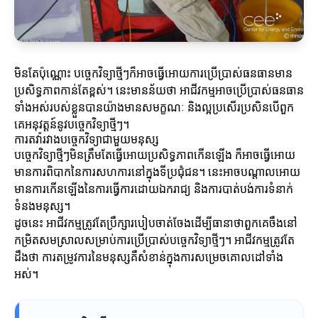
មិនតែប៉ុណ្ណោះ បច្ចេកវិទ្យាថ្មីៗក៏អាចធ្វើអោយការប្រើប្រាស់ធនធានមាន
ប្រសិទ្ធភាពកាន់តែខ្ពស់។ នេះមានន័យថា អាជីវកម្មអាចប្រើប្រាស់ធនធាន
ទាំងអស់របស់ខ្លួនបានយ៉ាងមានសមក្ខណៈ និងល្អប្រសើរប្រសិនបើពួក
គេអនុវត្តន៍នូវបច្ចេកវិទ្យាថ្មីៗ។
ការតវ៉ារវាងបច្ចេកវិទ្យាជាមួយមនុស្ស
បច្ចេកវិទ្យាថ្មីៗមិនត្រឹមតែធ្វើអោយប្រសិទ្ធភាពកើនឡើង ក៏អាចធ្វើអោយ
មានការពិបាកនៃការសហការនៅក្នុងទីប្រជុំជន។ នេះអាចបណ្តាលអោយ
មានការកើនឡើងនៃការធ្វើការដោយឯករាជ្យ និងការបាត់បង់ការទំនាក់
ទំនងមនុស្ស។
ដូចនេះ អាជីវកម្មត្រូវតែប្រឹក្សារបៀបចាត់ចែងដើម្បីធានាថាពួកគេចឹងនៅ
កម្រិតសមស្រាលសម្រាប់ការប្រើប្រាស់បច្ចេកវិទ្យាថ្មីៗ។ អាជីវកម្មត្រូវតែ
ដឹងថា ការតម្រូវការនៃមនុស្សគឺសំខាន់ក្នុងការសម្រេចគោលដៅទាំង
អស់។