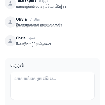
TechExpert
៣ ថ្ងៃមុន
អរគុណច្រើនដែលបានផ្តល់ចំណេះដឹងថ្មីៗ។
Olivia
ម្សិលមិញ
ខ្លឹមសារច្បាស់លាស់ ងាយយល់ណាស់។
Chris
ម្សិលមិញ
ពិតជាអ្វីដែលខ្ញុំកំពុងស្វែងរក។
បញ្ចេញមតិ