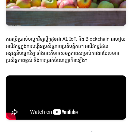
ការប្រើប្រាស់បច្ចេកវិទ្យាថ្មីៗដូចជា AI, IoT, និង Blockchain អាចជួយ
អាជីវកម្មក្នុងការបង្កើនប្រសិទ្ធភាពប្រតិបត្តិការ។ អាជីវកម្មដែល
អនុវត្តន៍បច្ចេកវិទ្យាទាំងនេះគឺមានសមត្ថភាពសម្រាប់ការងារដែលមាន
ប្រសិទ្ធភាពខ្ពស់ និងការប្រាក់ចំណេញកើនឡើង។