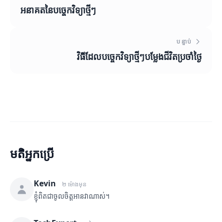
អនាគតនៃបច្ចេកវិទ្យាថ្មីៗ
បន្ទាប់
វិធីដែលបច្ចេកវិទ្យាថ្មីៗបម្លែងជីវិតប្រចាំថ្ងៃ
មតិអ្នកប្រើ
Kevin
២ ម៉ោងមុន
ខ្ញុំពិតជាចូលចិត្តអានវាណាស់។