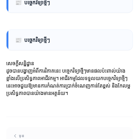
📰
បច្ចេកវិទ្យាថ្មីៗ
📰
បច្ចេកវិទ្យាថ្មីៗ
សេចក្តីសន្និដ្ឋាន
ដូចបានបង្ហាញអំពីការវិភាគនេះ បច្ចេកវិទ្យាថ្មីៗមានផលប៉ះពាល់យ៉ាង
ខ្លាំងលើប្រសិទ្ធភាពអាជីវកម្ម។ អាជីវកម្មដែលទទួលយកបច្ចេកវិទ្យាថ្មីៗ
នេះអាចជួយឱ្យមានការកំណត់ការប្រាក់ចំណេញកាន់តែខ្ពស់ និងកែលម្អ
ប្រសិទ្ធភាពបានយ៉ាងមានអត្ថន័យ។
មុន