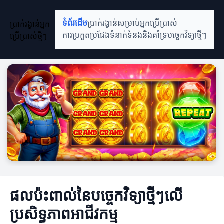
ប្រាក់រង្វាន់អ្នក
ទំព័រដើម
ប្រាក់រង្វាន់សម្រាប់អ្នកប្រើប្រាស់
ប្រើប្រាស់ថ្មីៗ
ការប្រកួតប្រជែង
ទំនាក់ទំនងនិងគាំទ្រ
បច្ចេកវិទ្យាថ្មីៗ
ផលប៉ះពាល់នៃបច្ចេកវិទ្យាថ្មីៗលើ
ប្រសិទ្ធភាពអាជីវកម្ម