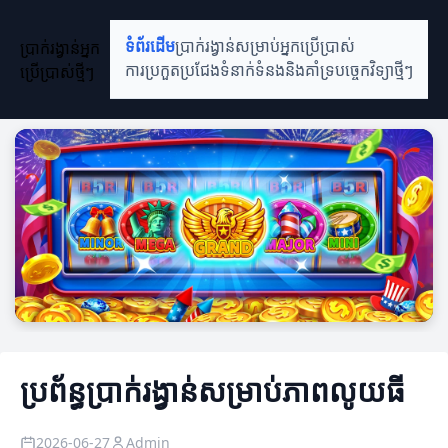
ប្រាក់រង្វាន់អ្នក
ទំព័រដើម
ប្រាក់រង្វាន់សម្រាប់អ្នកប្រើប្រាស់
ប្រើប្រាស់ថ្មីៗ
ការប្រកួតប្រជែង
ទំនាក់ទំនងនិងគាំទ្រ
បច្ចេកវិទ្យាថ្មីៗ
ប្រព័ន្ធប្រាក់រង្វាន់សម្រាប់ភាពលូយធី
2026-06-27
Admin