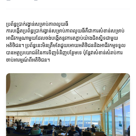
ប្រព័ន្ធប្រាក់រង្វាន់សម្រាប់ភាពលូយធី
ការបង្កើតប្រព័ន្ធប្រាក់រង្វាន់សម្រាប់ភាពលូយធីគឺជាការសំខាន់សម្រាប់
អាជីវកម្មណាមួយដែលចង់បង្កើតនូវការតភ្ជាប់យ៉ាងជិតស្និទជាមួយ
អតិថិជន។ ប្រព័ន្ធនេះមិនត្រឹមតែជួយអោយអតិថិជននិងអាជីវកម្មទទួល
បានអត្ថប្រយោជន៍នៃការទិញទំនិញបន្ថែមទេ ប៉ុន្តែវាសំខាន់សំរាប់ការ
ចាប់អារម្មណ៍ពីអតិថិជន។