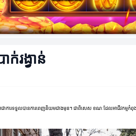
រាក់រង្វាន់
់កំពុងក្លាយជាការទទួលបានការពេញនិយមជាងមុន។ ជាពិសេស ខណៈដែលអាជីវកម្មកំពុងស្