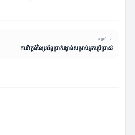
បន្ទាប់
ការវិវត្តន៍នៃប្រព័ន្ធប្រាក់រង្វាន់សម្រាប់អ្នកប្រើប្រាស់