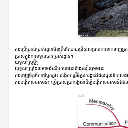
ការប្រើប្រាស់ប្រាក់រង្វាន់មិនត្រឹមតែជាជម្រើសសម្រាប់ការទាក់ទាញអ្នក
ប្រាស់ក្នុងការទទួលបានប្រាក់រង្វាន់។
យុទ្ធសាស្ត្រថ្មីៗ
យុទ្ធសាស្ត្រដែលអាចដំណើរការបានយ៉ាងលឿនរួមមាន:
ការពេញចិត្តពីភាពប្លែកគ្នា៖ បង្កើតកម្មវិធីប្រាក់រង្វាន់ដែលផ្តល់ឱកាសដ
ការបង្កើតសហគមន៍៖ ប្រើប្រាស់ប្រាក់រង្វាន់ដើម្បីបង្កើតសហគមន