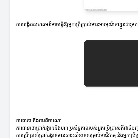
ការបង្កើតសហគមន៍អាចធ្វើឱ្យអ្នកប្រើប្រាស់មានអារម្មណ៍ថាខ្លួនជារួមបញ្
ការធានា និងការពិចារណា
ការធានាថាប្រាក់រង្វាន់នឹងមានប្រសិទ្ធភាពរបស់អ្នកប្រើប្រាស់គឺជាទីបញ្ច
ការប្រើប្រាស់ប្រាក់រង្វាន់មានសារៈសំខាន់សម្រាប់អាជីវកម្ម និងអ្នកប្រើប