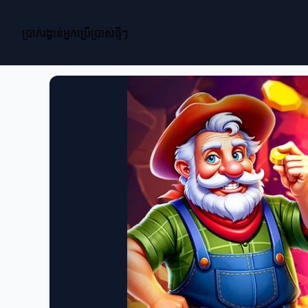
ប្រាក់រង្វាន់អ្នកប្រើប្រាស់ថ្មីៗ