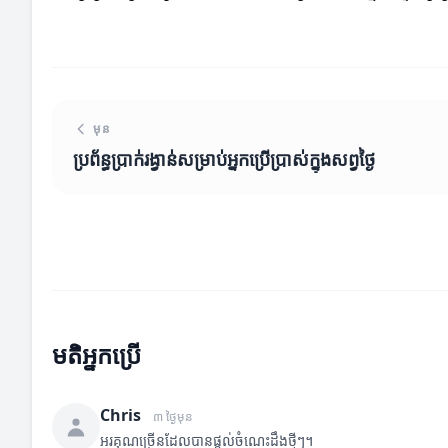
មុន
ប្រព័ន្ធប្រាក់រង្វាន់សម្រាប់អ្នកប្រើប្រាស់ក្នុងសព្វថ្ងៃ
មតិអ្នកប្រើ
Chris
៣ ថ្ងៃមុន
អរគុណច្រើនដែលបានផ្តល់ចំណេះដឹងថ្មីៗ។