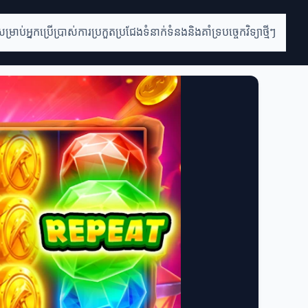
់សម្រាប់អ្នកប្រើប្រាស់
ការប្រកួតប្រជែង
ទំនាក់ទំនងនិងគាំទ្រ
បច្ចេកវិទ្យាថ្មីៗ