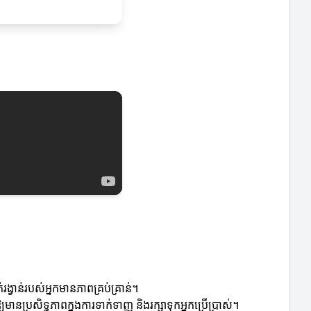
់រង្វាន់របស់អ្នកមានភាពគ្រប់គ្រាន់។
ើឱ្យមានប្រសិទ្ធភាពក្នុងការទាក់ទាញ និងរក្សាទុកអ្នកប្រើប្រាស់។