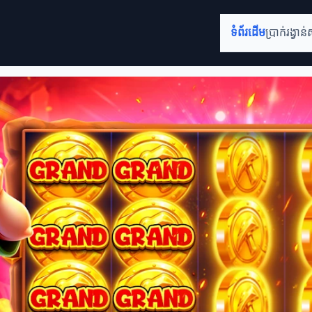
ទំព័រដើម
ប្រាក់រង្វាន