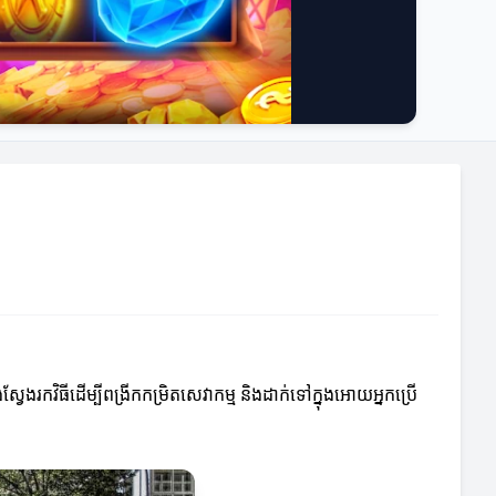
វែងរកវិធីដើម្បីពង្រីកកម្រិតសេវាកម្ម និងដាក់ទៅក្នុងអោយអ្នកប្រើ