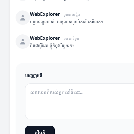
WebExplorer
មុននេះបន្តិច
អត្ថបទល្អណាស់! អរគុណសម្រាប់ការចែករំលែក។
WebExplorer
១០ នាទីមុន
ពិតជាអ្វីដែលខ្ញុំកំពុងស្វែងរក។
បញ្ចេញមតិ
ផ្ញើមតិ