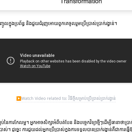
ចូលក្នុងប្រព័ន្ធ និងជួយជំរុញអោយពួកគេចូលរួមប្រើប្រាស់ប្រាក់រង្វាន់។
▶
Watch Video related to: វិធីថ្មីសម្រាប់ប្រើប្រាស់ប្រាក់រង្វាន់
ប់នៃការកែលម្អ។ អ្នកអាចសិក្សាអំពីបត់បែន និងបច្ចេកវិទ្យាថ្មីៗដើម្បីធានាថាប្រាក
្រាស់។ ដូច្នេះ ការជួយដល់អ្នកប្រើប្រាស់ក្នុងការទទួលបានប្រាក់រង្វាន់គឺជាការធ្វ