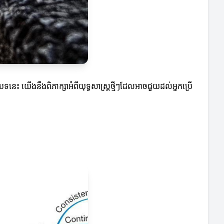
ត្ថបទនេះ យើងនឹងពិភាក្សាអំពីយុទ្ធសាស្ត្រថ្មីៗដែលអាចជួយដល់អ្នកប្រើ