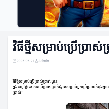
វិធីថ្មីសម្រាប់ប្រើប្រាស់ប្
2026-06-21
Admin
វិធីថ្មីសម្រាប់ប្រើប្រាស់ប្រាក់រង្វាន
ក្នុងសព្វថ្ងៃនេះ ការប្រើប្រាស់ប្រាក់រង្វាន់សម្រាប់អ្នកប្រើប្រាស
ប្រាស់។