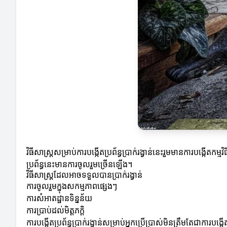
វិធីសាស្ត្រសម្រាប់ការបង្កើតប្រព័ន្ធប្រាក់រង្វាន់នេះរួមមានការបង្កើ
ប្រព័ន្ធនេះមានការចូលរួមច្រើនឡើង។
វិធីសាស្ត្រដែលអាចទទួលបានប្រាក់រង្វាន់
ការចូលរួមក្នុងសកម្មភាពផ្សេងៗ
ការសំអាតដ្ឋានទិន្នន័យ
ការប្រាប់ដល់មិត្តភក្តិ
ការបង្កើតប្រព័ន្ធប្រាក់រង្វាន់សម្រាប់អ្នកប្រើប្រាស់មិនត្រឹមត