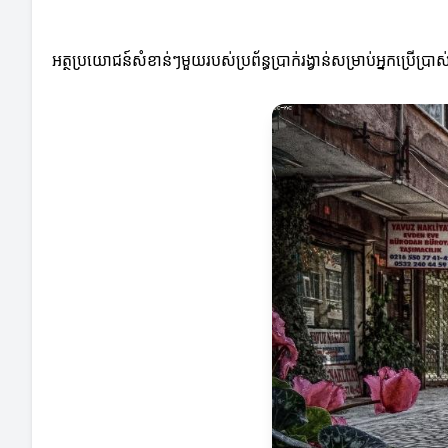
អត្ថប្រយោជន៍សំខាន់ៗមួយរបស់ប្រព័ន្ធប្រាក់រង្វាន់សម្រាប់អ្នកប្រើប