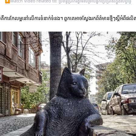
▶
Watch Video related to: ប្រព័ន្ធប្រាក់រង្វាន់សម្រាប់អ្នកប្រើប្រាស់ក្នុងសព្វថ្ងៃ
្រាស់គឺការកែលម្អនៅលើការទំនាក់ទំនង។ ពួកគេអាចស្វែងរកព័ត៌មានថ្មីៗស្ដីអំពីផលិ