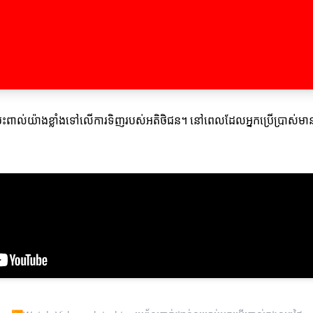
៉ះពាល់យ៉ាងខ្លាំងទៅលើការទិញរបស់អតិថិជន។ នៅពេលដែលអ្នកប្រើប្រាស់មានអារម្ម