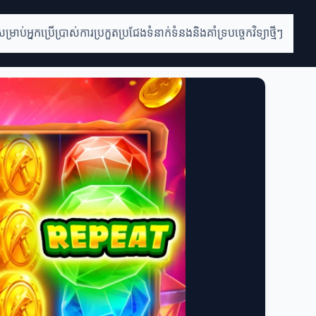
់សម្រាប់អ្នកប្រើប្រាស់
ការប្រកួតប្រជែង
ទំនាក់ទំនងនិងគាំទ្រ
បច្ចេកវិទ្យាថ្មីៗ