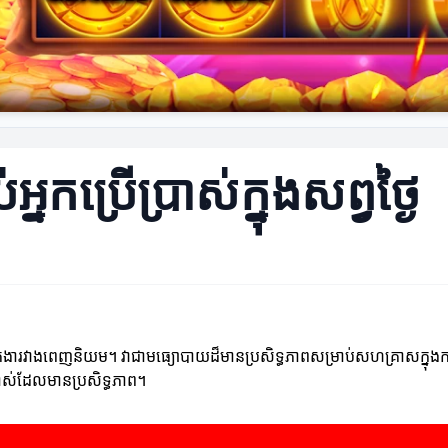
ប់អ្នកប្រើប្រាស់ក្នុងសព្វថ្ងៃ
ើប្រាស់កាន់តែងារវាងពេញនិយម។ វាជាមធ្យោបាយដ៏មានប្រសិទ្ធភាពសម្រាប់សហគ្រាសក
រើប្រាស់ដែលមានប្រសិទ្ធភាព។