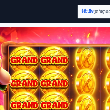
ទំព័រដើម
ប្រាក់រង្វាន