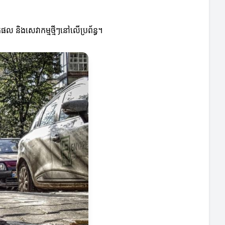
តផល និងសេវាកម្មថ្មីៗនៅលើប្រព័ន្ធ។