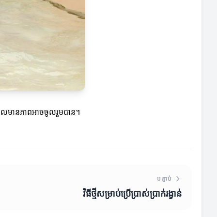
រព័ន្ធដែលមានភាពអាចចូលរួមបាន។
បន្ទាប់
វិធីថ្មីសម្រាប់ប្រើប្រាស់ប្រាក់រង្វាន់