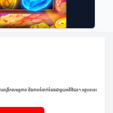
្នុងការពង្រីកសមត្ថភាព និងភាពទំនាក់ទំនងជាមួយអតិថិជន។ អត្ថបទនេះ