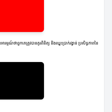
ណ៍ថាពួកគេត្រូវបានគូរពិនិត្យ និងឈ្នះប្រាក់រង្វាន់ ប្រសិទ្ធភាពនៃ