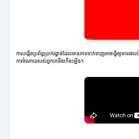
ការបង្កើតប្រព័ន្ធប្រាក់រង្វាន់ដែលមានភាពទាក់ទាញអាចធ្វើឲ្យមានផលប
ការចំណាយរបស់ពួកគេនឹងកើនឡើង។