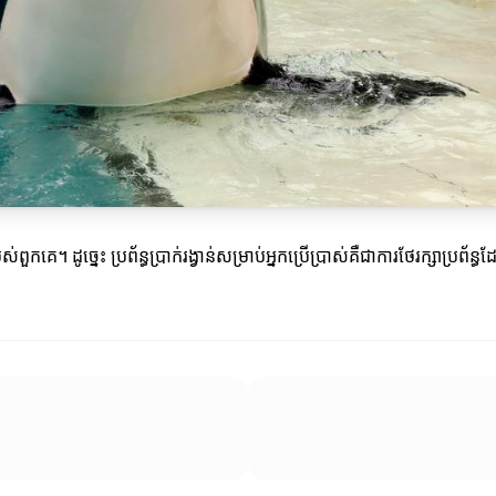
បស់ពួកគេ។ ដូច្នេះ ប្រព័ន្ធប្រាក់រង្វាន់សម្រាប់អ្នកប្រើប្រាស់គឺជាការថែរក្សាប្