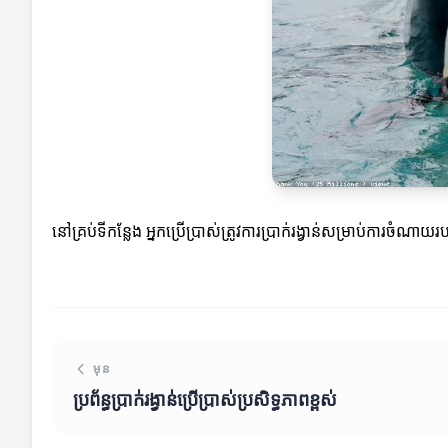
នៅគ្រប់ទីកន្លែង អ្នកប្រើប្រាស់ត្រូវការប្រាក់រង្វាន់សម្រាប់ការចំណាយរ
មុន
ប្រព័ន្ធប្រាក់រង្វាន់ប្រើប្រាស់ប្រសិទ្ធភាពខ្ពស់