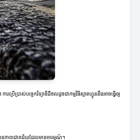
ប្រើប្រាស់បច្ចេកវិទ្យាឌីជីថលដូចជាកម្មវិធីស្មាតហ្វូននឹងអាចធ្វើឲ្យ
ាំឲ្យមានភាពជោគជ័យដែលមានអារម្មណ៍។