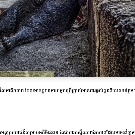
តកម្មវិធីសមាជិកភាព ដែលអាចជួយអោយអ្នកប្រើប្រាស់មានការផ្តល់ជូនពិសេសបន្ថែម។ ការ
ែជាការបង្កើតអត្ថប្រយោជន៍សម្រាប់អតិថិជនទេ តែជាការបង្កើតភាពឯកភាពដែលអាចន