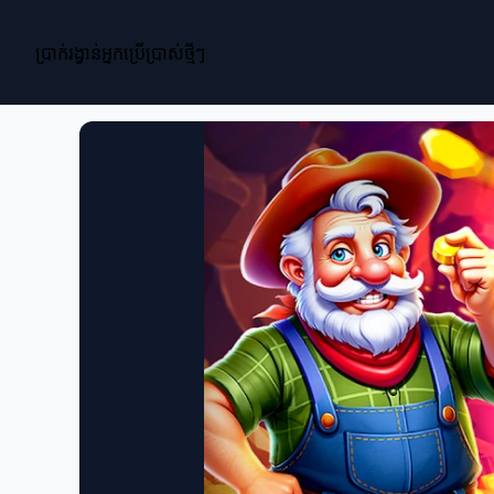
ប្រាក់រង្វាន់អ្នកប្រើប្រាស់ថ្មីៗ