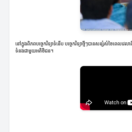
នៅក្នុងពិភពបច្ចេកវិទ្យាទំនើប បច្ចេកវិទ្យាថ្មីៗបានសន្សំសំចៃពេលវេ
ទំនងជាមួយអតិថិជន។