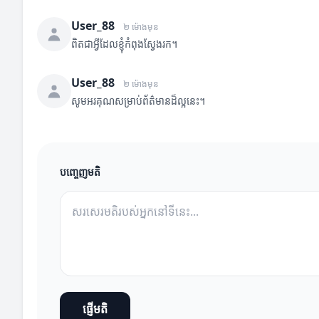
User_88
២ ម៉ោងមុន
ពិតជាអ្វីដែលខ្ញុំកំពុងស្វែងរក។
User_88
២ ម៉ោងមុន
សូមអរគុណសម្រាប់ព័ត៌មានដ៏ល្អនេះ។
បញ្ចេញមតិ
ផ្ញើមតិ