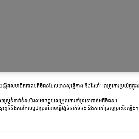
បង្កើតសមាជិកភាពអតិថិជនដែលមានសុវត្ថិភាព និងរឹងមាំ។ វាត្រូវការប្រយ័ត្នក្នុ
ធីសាស្ត្រទំនាក់ទំនងដែលអាចជួយសម្រួលការគាំទ្រទៅកាន់អតិថិជន។
វត្តន៍និងការកែលម្អជាប្រចាំអាចធ្វើឱ្យទំនាក់ទំនង និងការគាំទ្រល្អប្រសើរឡើង។