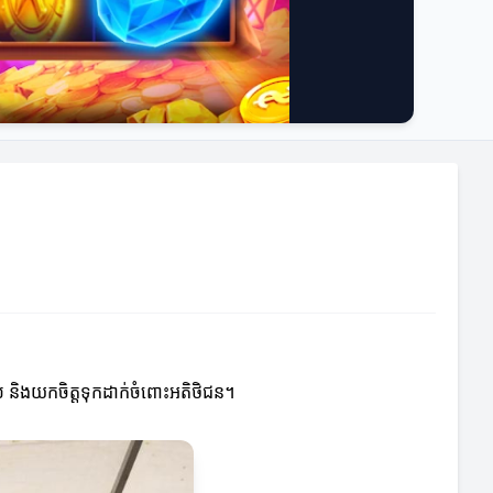
ល់ និងយកចិត្តទុកដាក់ចំពោះអតិថិជន។