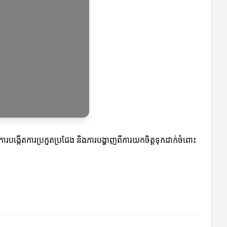
ងការបង្កើតការប្រកួតប្រជែង និងការបង្ហាញពីការយកចិត្តទុកដាក់ចំពោះ