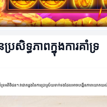
រសិទ្ធភាពក្នុងការគាំទ្រ
ងការគាំទ្រអតិថិជន។ វាជាគន្លងនៃការប្រាស្រ័យទាក់ទងដែលអាចបង្កើនភាពយោគយ