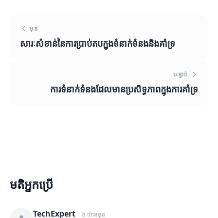
មុន
សារៈសំខាន់នៃការប្រាប់តបក្នុងទំនាក់ទំនងនិងគាំទ្រ
បន្ទាប់
ការទំនាក់ទំនងដែលមានប្រសិទ្ធភាពក្នុងការគាំទ្រ
មតិអ្នកប្រើ
TechExpert
២ ម៉ោងមុន