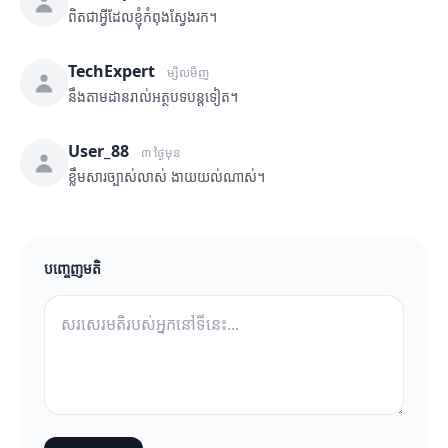
ពិតជាអ្វីដែលខ្ញុំកំពុងស្វែងរក។
TechExpert
ម្សិលមិញ
នឹងតាមដានរាល់អត្ថបទបន្តទៀត។
User_88
៣ ថ្ងៃមុន
ខ្លឹមសារច្បាស់លាស់ ងាយយល់ណាស់។
បញ្ចេញមតិ